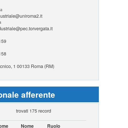
ca
dustriale@uniroma2.it
a
ustriale@pec.torvergata.it
159
158
tecnico, 1 00133 Roma (RM)
nale afferente
trovati 175 record
ome
Nome
Ruolo