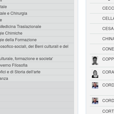
tale
CECC
ale e Chirurgia
CELL
he
 Medicina Traslazionale
CESA
gie Chimiche
CHIN
gie della Formazione
osofico-sociali, dei Beni culturali e del
CONE
ulturale, formazione e societa'
COPP
overno Filosofia
fici e di Storia dell'arte
CORA
nanza
CORD
CORD
CORT