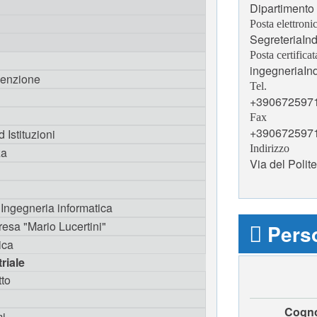
Dipartimento
Posta elettroni
SegreteriaIn
Posta certificat
ingegneriaInd
venzione
Tel.
+390672597
Fax
+390672597
 Istituzioni
Indirizzo
za
Via del Poli
 Ingegneria informatica
resa "Mario Lucertini"
Perso
ica
riale
tto
Cogn
mi