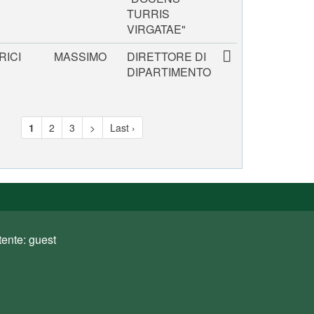
TURRIS
VIRGATAE"
RICI
MASSIMO
DIRETTORE DI
DIPARTIMENTO
1
2
3
>
Last ›
tente: guest