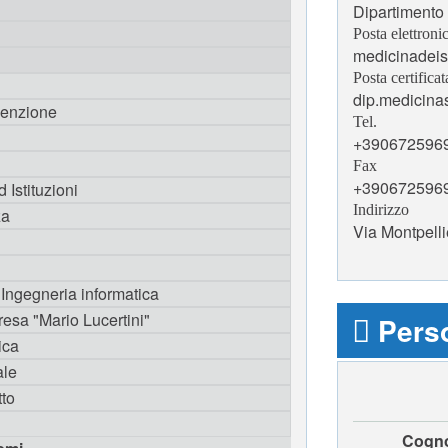
Dipartimento
Posta elettroni
medicinadeis
Posta certificat
dip.medicinas
venzione
Tel.
+390672596
Fax
+390672596
 Istituzioni
Indirizzo
za
Via Montpell
 Ingegneria informatica
resa "Mario Lucertini"
Perso
ica
ale
tto
Cogn