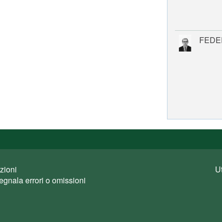
FEDE
zioni
U
egnala errori o omissioni