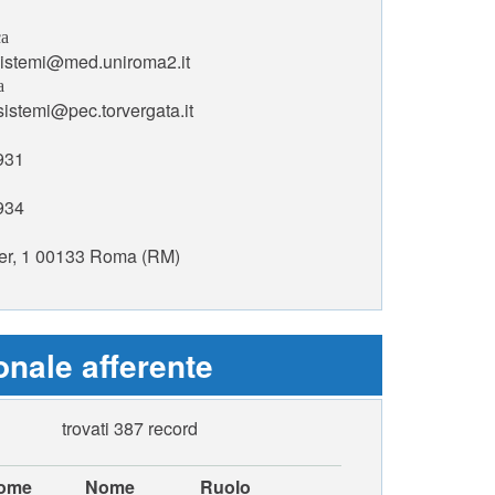
ca
istemi@med.uniroma2.it
a
istemi@pec.torvergata.it
931
934
ier, 1 00133 Roma (RM)
nale afferente
trovati 387 record
ome
Nome
Ruolo