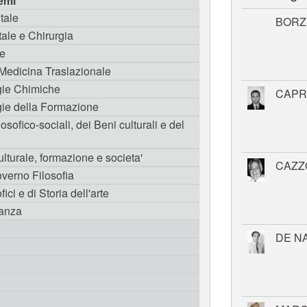
temi
tale
BORZ
ale e Chirurgia
he
 Medicina Traslazionale
gie Chimiche
CAPR
gie della Formazione
osofico-sociali, dei Beni culturali e del
ulturale, formazione e societa'
CAZZ
overno Filosofia
fici e di Storia dell'arte
nanza
DE N