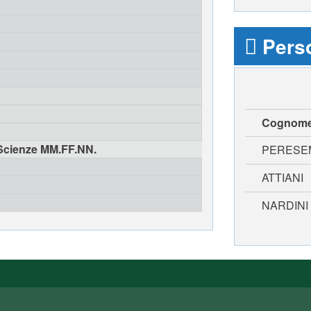
Perso
Cognom
 Scienze MM.FF.NN.
PERESE
ATTIANI
NARDINI