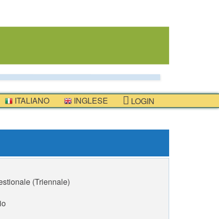
ITALIANO
INGLESE
LOGIN
stionale (Triennale)
io