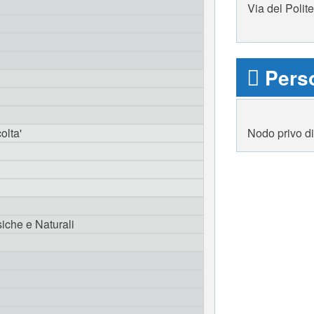
Via del Poli
Perso
olta'
Nodo privo d
iche e Naturali