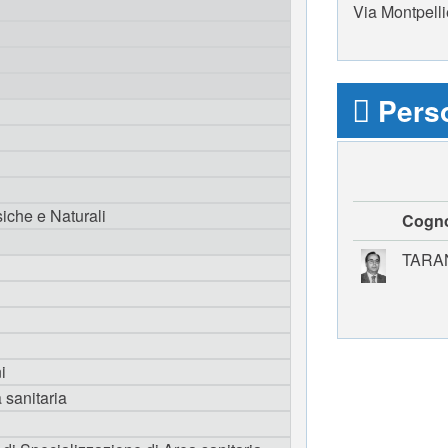
Via Montpell
Perso
iche e Naturali
Cogn
TARA
i
 sanitaria