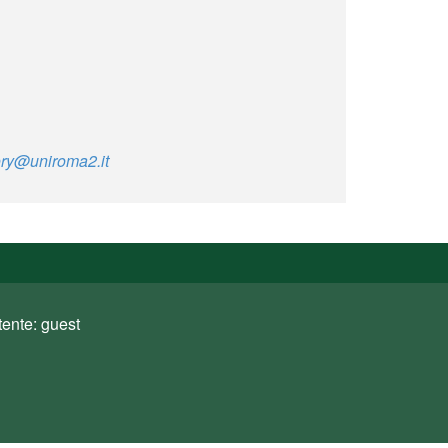
ory@uniroma2.it
tente: guest