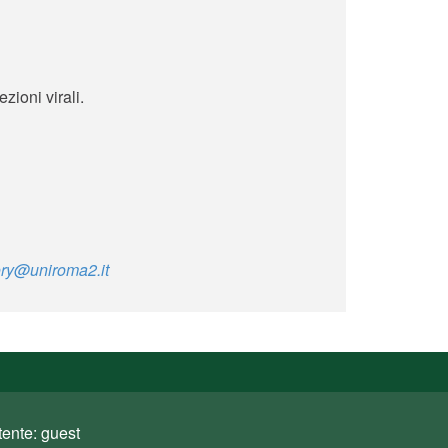
zioni virali.
ory@uniroma2.it
tente: guest