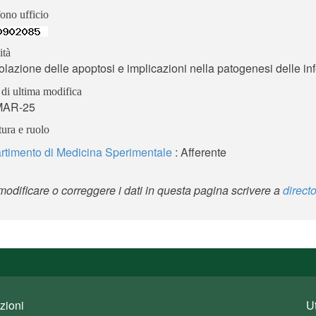
ono ufficio
ità
lazione delle apoptosi e implicazioni nella patogenesi delle infe
di ultima modifica
MAR-25
tura e ruolo
rtimento di Medicina Sperimentale
: Afferente
modificare o correggere i dati in questa pagina scrivere a
direct
zioni
U