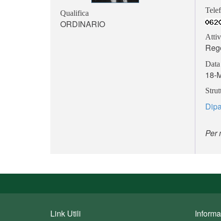
Telef
Qualifica
ORDINARIO
Attiv
Rego
Data 
18-
Strut
Dipa
Per 
Link Utili
Informa