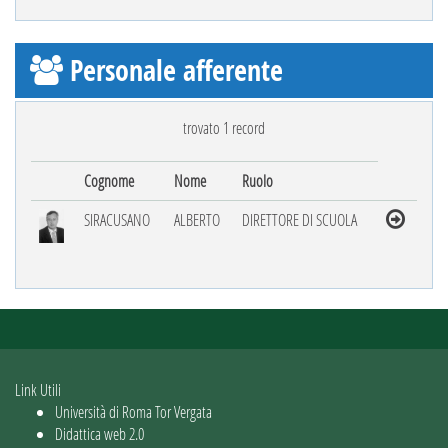
Personale afferente
trovato 1 record
Cognome
Nome
Ruolo
SIRACUSANO
ALBERTO
DIRETTORE DI SCUOLA
Link Utili
Università di Roma Tor Vergata
Didattica web 2.0