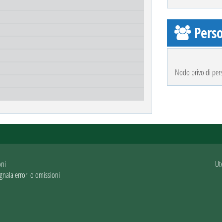
Perso
Nodo privo di per
oni
Ut
gnala errori o omissioni