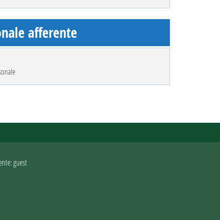
nale afferente
sonale
ente: guest