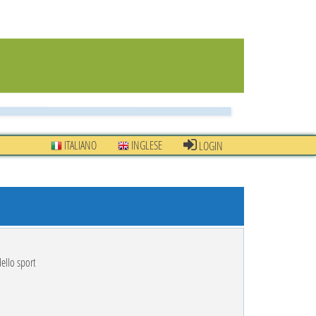
ITALIANO
INGLESE
LOGIN
dello sport