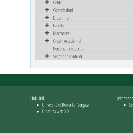
Centri
Commissioni
Dipartimenti
Facoltà
Macroaree
Organi Accademici
Personale distaccato
Segreterie studenti
Link Utili
Informazi
Università di Roma Tor Vergata
Se
Didattica web 2.0