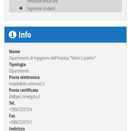
Personale distaccato
Segreterie studenti
Info
Nome
Dipartimento di Ingegneria dell'Impresa "Mario Lucertini"
Tipologia
Dipartimento
Posta elettronica
levialdi@dii.uniroma2.it
Posta certificata
dii@pec.torvergata.it
Tel.
+390672597314
Fax
+390672597311
Indirizzo