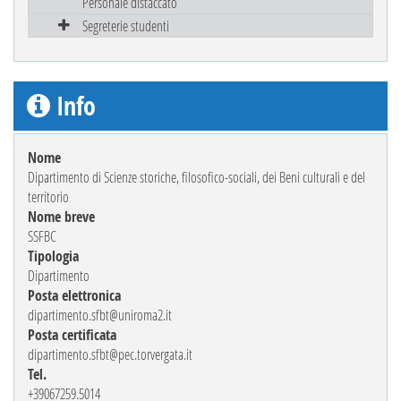
Personale distaccato
Segreterie studenti
Info
Nome
Dipartimento di Scienze storiche, filosofico-sociali, dei Beni culturali e del
territorio
Nome breve
SSFBC
Tipologia
Dipartimento
Posta elettronica
dipartimento.sfbt@uniroma2.it
Posta certificata
dipartimento.sfbt@pec.torvergata.it
Tel.
+39067259.5014