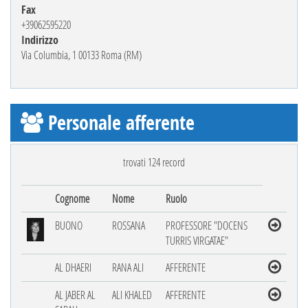
Fax
+39062595220
Indirizzo
Via Columbia, 1 00133 Roma (RM)
Personale afferente
trovati 124 record
Cognome
Nome
Ruolo
BUONO
ROSSANA
PROFESSORE "DOCENS
TURRIS VIRGATAE"
AL DHAERI
RANA ALI
AFFERENTE
AL JABER AL
ALI KHALED
AFFERENTE