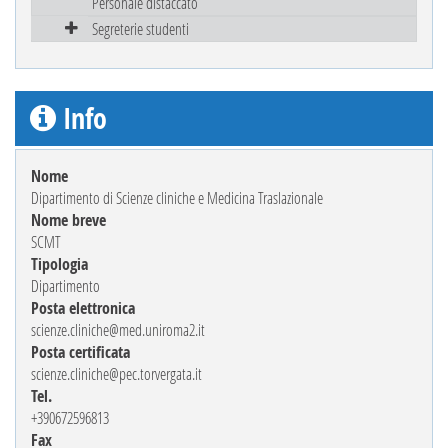
Personale distaccato
Segreterie studenti
Info
Nome
Dipartimento di Scienze cliniche e Medicina Traslazionale
Nome breve
SCMT
Tipologia
Dipartimento
Posta elettronica
scienze.cliniche@med.uniroma2.it
Posta certificata
scienze.cliniche@pec.torvergata.it
Tel.
+390672596813
Fax