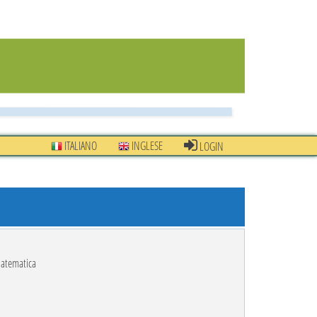
ITALIANO
INGLESE
LOGIN
atematica