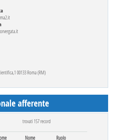
ca
ma2.it
a
rvergata.it
Scientifica,1 00133 Roma (RM)
nale afferente
trovati 157 record
ome
Nome
Ruolo