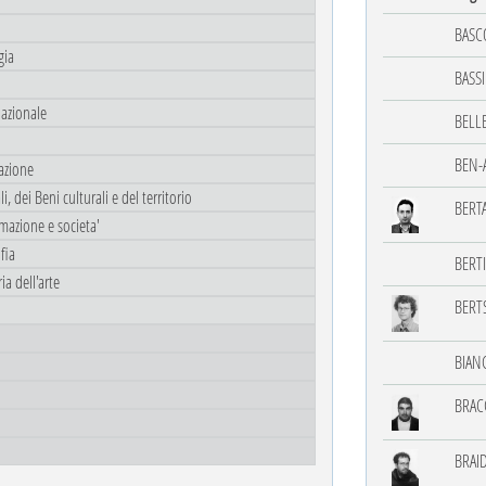
BASC
gia
BASSI
lazionale
BELLE
BEN-A
azione
, dei Beni culturali e del territorio
BERT
rmazione e societa'
fia
BERTI
ia dell'arte
BERT
BIAN
BRAC
BRAI