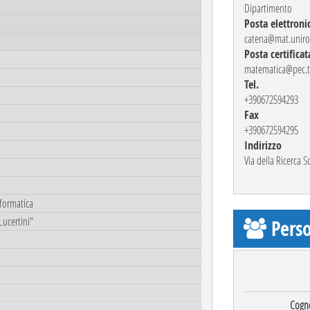
Dipartimento
Posta elettroni
catena@mat.uniro
Posta certificat
matematica@pec.to
Tel.
+390672594293
Fax
+390672594295
Indirizzo
Via della Ricerca 
nformatica
Lucertini"
Perso
Cogn