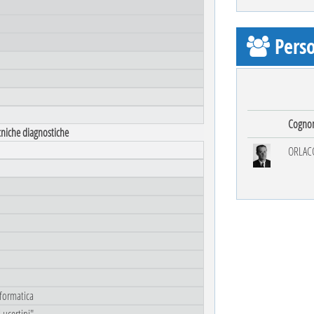
Perso
Cogno
ecniche diagnostiche
ORLAC
nformatica
Lucertini"