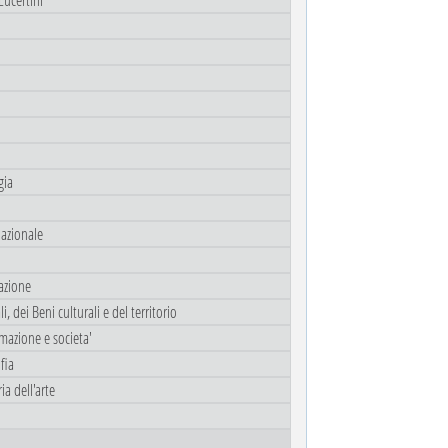
gia
lazionale
azione
, dei Beni culturali e del territorio
rmazione e societa'
fia
ia dell'arte