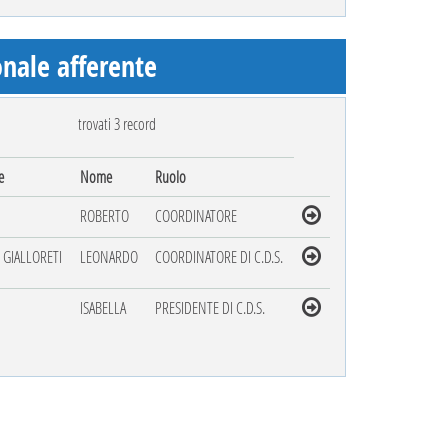
nale afferente
trovati 3 record
e
Nome
Ruolo
ROBERTO
COORDINATORE
 GIALLORETI
LEONARDO
COORDINATORE DI C.D.S.
ISABELLA
PRESIDENTE DI C.D.S.