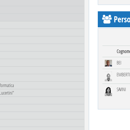
Perso
Cognom
BEI
EMBERTI
nformatica
SAVINI
Lucertini"