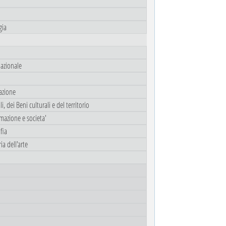
gia
lazionale
azione
, dei Beni culturali e del territorio
rmazione e societa'
fia
ia dell'arte