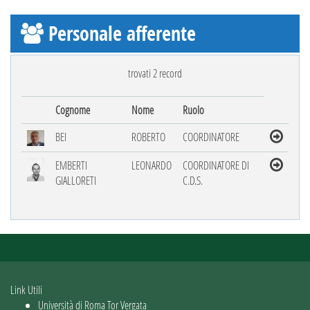
Personale afferente
trovati 2 record
Cognome
Nome
Ruolo
BEI
ROBERTO
COORDINATORE
EMBERTI
LEONARDO
COORDINATORE DI
GIALLORETI
C.D.S.
Link Utili
Università di Roma Tor Vergata