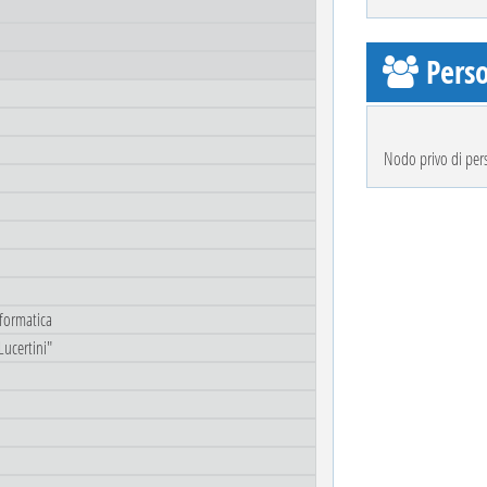
Perso
Nodo privo di per
nformatica
Lucertini"