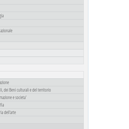
gia
lazionale
azione
, dei Beni culturali e del territorio
rmazione e societa'
fia
ia dell'arte