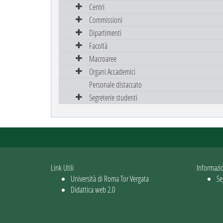
Centri
Commissioni
Dipartimenti
Facoltà
Macroaree
Organi Accademici
Personale distaccato
Segreterie studenti
Link Utili
Informazi
Università di Roma Tor Vergata
Se
Didattica web 2.0