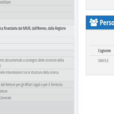
mobiliare
Perso
gica finanziaria dal MIUR, dall'Ateneo, dalla Regione
Cognome
mento documentale a sostegno delle strutture della
SANFILE
i
elle interrelazioni tra le strutture della ricerca
el Rettore per gli Affari Legali e per il Territorio
Rettore
 Generale