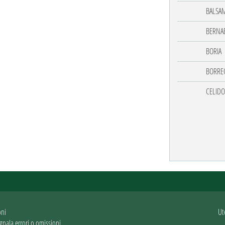
BALSA
BERNAB
BORIA
BORRE
CELID
oni
Ut
gnala errori o omissioni