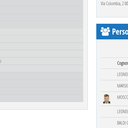
Via Columbia, 2 
Perso
i
Cogno
LEONEL
MARSIG
MOSCO
LEONEL
BALDI 