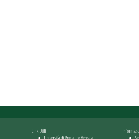
Link Utili
Informazi
Università di Roma Tor Vergata
Se