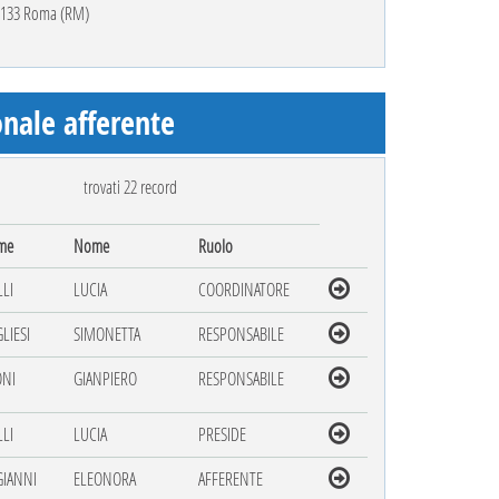
00133 Roma (RM)
nale afferente
trovati 22 record
me
Nome
Ruolo
LI
LUCIA
COORDINATORE
LIESI
SIMONETTA
RESPONSABILE
NI
GIANPIERO
RESPONSABILE
LI
LUCIA
PRESIDE
GIANNI
ELEONORA
AFFERENTE