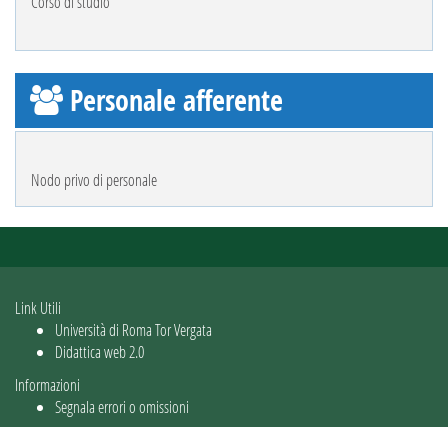
Corso di studio
Personale afferente
Nodo privo di personale
Link Utili
Università di Roma Tor Vergata
Didattica web 2.0
Informazioni
Segnala errori o omissioni
Utente: guest