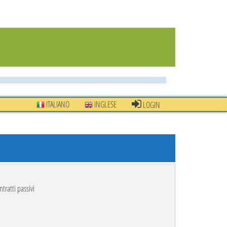
ITALIANO
INGLESE
LOGIN
ntratti passivi