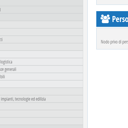
I
Perso
ti
Nodo privo di per
logistica
nze generali
bili
 impianti, tecnologie ed edilizia