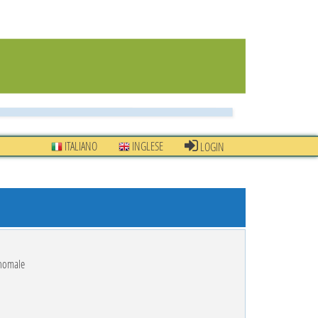
ITALIANO
INGLESE
LOGIN
onomale