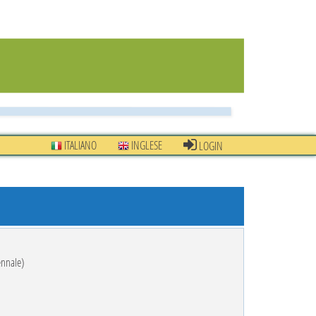
ITALIANO
INGLESE
LOGIN
ennale)