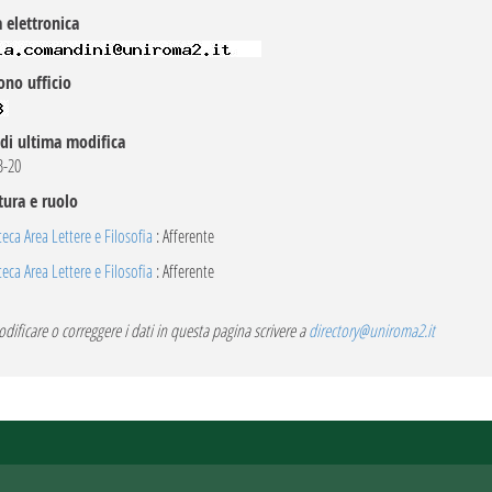
 elettronica
ono ufficio
di ultima modifica
B-20
tura e ruolo
teca Area Lettere e Filosofia
: Afferente
teca Area Lettere e Filosofia
: Afferente
dificare o correggere i dati in questa pagina scrivere a
directory@uniroma2.it