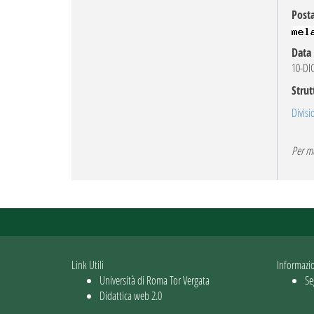
Posta
Data 
10-DI
Strut
Divisi
Per mo
Link Utili
Informazi
Università di Roma Tor Vergata
Se
Didattica web 2.0