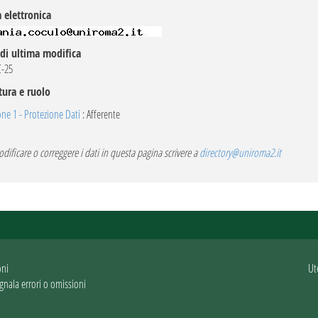
 elettronica
di ultima modifica
C-25
tura e ruolo
one 1 - Protezione Dati
: Afferente
dificare o correggere i dati in questa pagina scrivere a
directory@uniroma2.it
oni
Ut
gnala errori o omissioni