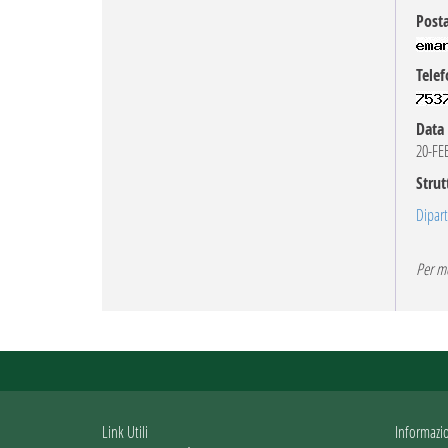
Posta
Telef
Data 
20-FE
Strut
Dipart
Per mo
Link Utili
Informazi