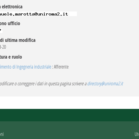
 elettronica
ono ufficio
di ultima modifica
B-20
tura e ruolo
imento di Ingegneria industriale
: Afferente
dificare o correggere i dati in questa pagina scrivere a
directory@uniroma2.it
oni
Ut