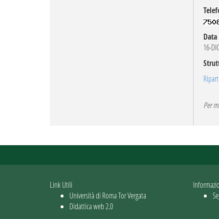
Telef
Data 
16-DI
Strut
Ripart
Per mo
Link Utili
Informazi
Università di Roma Tor Vergata
Se
Didattica web 2.0