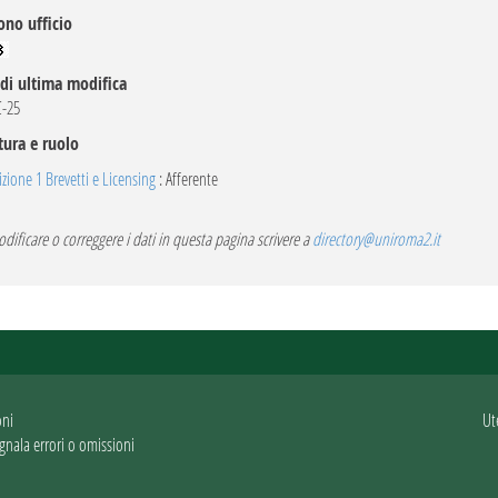
ono ufficio
di ultima modifica
C-25
tura e ruolo
izione 1 Brevetti e Licensing
: Afferente
dificare o correggere i dati in questa pagina scrivere a
directory@uniroma2.it
oni
Ut
gnala errori o omissioni