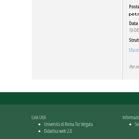
Posta
Data 
10-DI
Strut
Macroa
Per mo
Link Utili
Informazi
Università di Roma Tor Vergata
Se
Didattica web 2.0