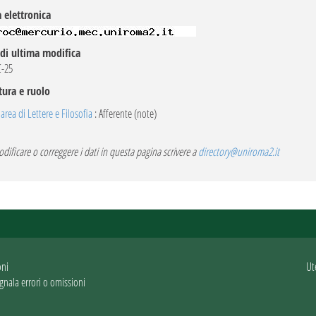
 elettronica
di ultima modifica
C-25
tura e ruolo
rea di Lettere e Filosofia
: Afferente (note)
dificare o correggere i dati in questa pagina scrivere a
directory@uniroma2.it
oni
Ut
gnala errori o omissioni