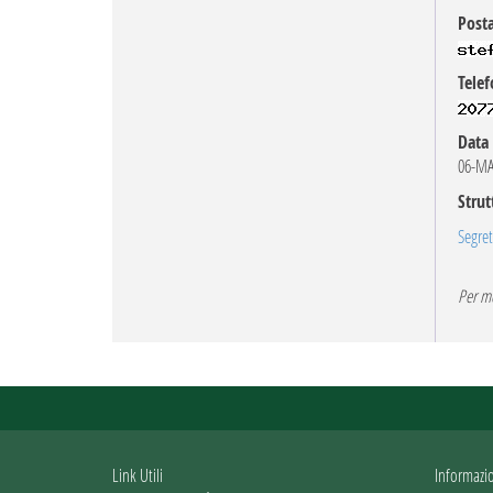
Posta
Telef
Data 
06-MA
Strut
Segret
Per mo
Link Utili
Informazi