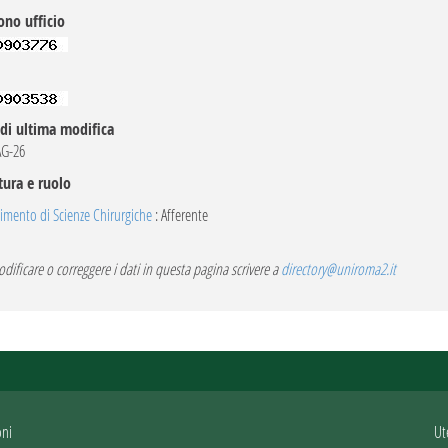
ono ufficio
di ultima modifica
G-26
tura e ruolo
imento di Scienze Chirurgiche
: Afferente
dificare o correggere i dati in questa pagina scrivere a
directory@uniroma2.it
oni
Ut