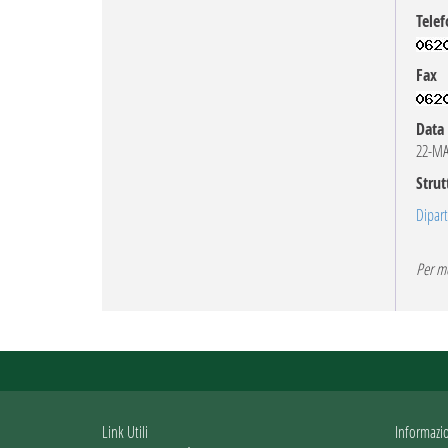
Telef
Fax
Data 
22-MA
Strut
Dipart
Per mo
Link Utili
Informazi