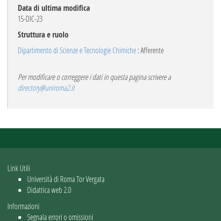
Data di ultima modifica
15-DIC-23
Struttura e ruolo
Dipartimento di Scienze e Tecnologie Chimiche
: Afferente
Per modificare o correggere i dati in questa pagina scrivere a
directory@uniroma2.it
Link Utili
Università di Roma Tor Vergata
Didattica web 2.0
Informazioni
Segnala errori o omissioni