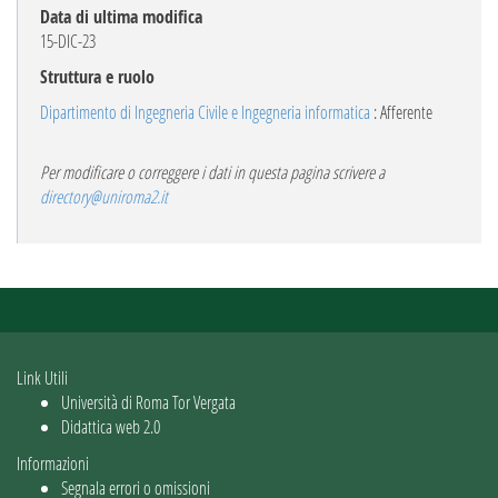
Data di ultima modifica
15-DIC-23
Struttura e ruolo
Dipartimento di Ingegneria Civile e Ingegneria informatica
: Afferente
Per modificare o correggere i dati in questa pagina scrivere a
directory@uniroma2.it
Link Utili
Università di Roma Tor Vergata
Didattica web 2.0
Informazioni
Segnala errori o omissioni