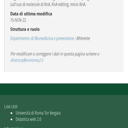
sull'uso di molecole di RnA, RnA editing, micro RnA.
Data di ultima modifica
15-NOV-22
Struttura e ruolo
Dipartimento di Biomedicina e prevenzione
: Afferente
Per modificare o correggere i dati in questa pagina scrivere a
directory@uniroma2.it
Link Utili
Università di Roma Tor Vergata
Didattica web 2.0