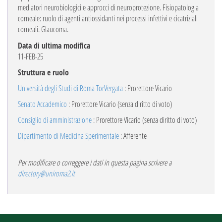
mediatori neurobiologici e approcci di neuroprotezione. Fisiopatologia
corneale: ruolo di agenti antiossidanti nei processi infettivi e cicatriziali
corneali. Glaucoma.
Data di ultima modifica
11-FEB-25
Struttura e ruolo
Università degli Studi di Roma TorVergata
: Prorettore Vicario
Senato Accademico
: Prorettore Vicario (senza diritto di voto)
Consiglio di amministrazione
: Prorettore Vicario (senza diritto di voto)
Dipartimento di Medicina Sperimentale
: Afferente
Per modificare o correggere i dati in questa pagina scrivere a
directory@uniroma2.it