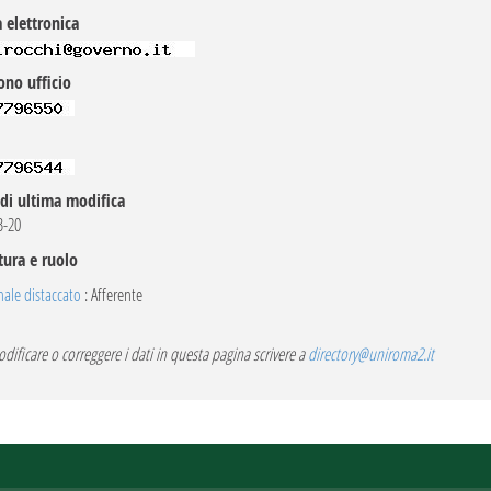
 elettronica
ono ufficio
di ultima modifica
B-20
tura e ruolo
ale distaccato
: Afferente
dificare o correggere i dati in questa pagina scrivere a
directory@uniroma2.it