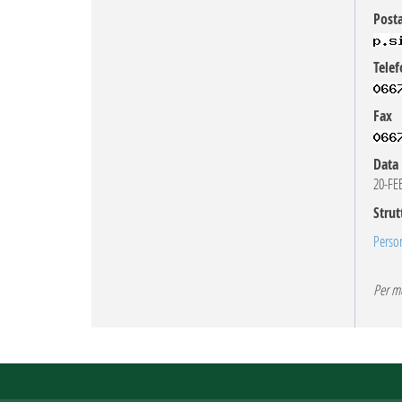
Posta
Telef
Fax
Data 
20-FE
Strut
Person
Per mo