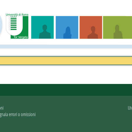
oni
Ut
gnala errori o omissioni