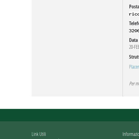
Posta
Telef
Data 
20-FE
Strut
Place
Per mo
Link Utili
Informazi