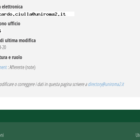
 elettronica
ono ufficio
di ultima modifica
B-20
tura e ruolo
ment
: Afferente (note)
dificare o correggere i dati in questa pagina scrivere a
directory@uniroma2.it
oni
Ut