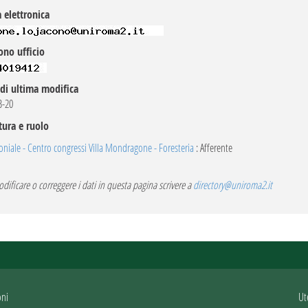
 elettronica
ono ufficio
di ultima modifica
B-20
tura e ruolo
niale - Centro congressi Villa Mondragone - Foresteria
: Afferente
dificare o correggere i dati in questa pagina scrivere a
directory@uniroma2.it
oni
Ut