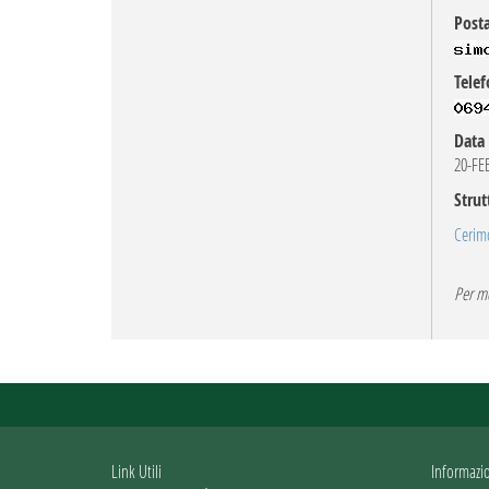
Posta
Telef
Data 
20-FE
Strut
Cerimo
Per mo
Link Utili
Informazi