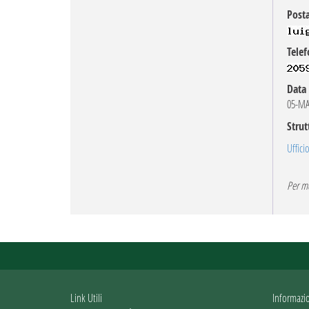
Posta
Telef
Data 
05-MA
Strut
Uffici
Per mo
Link Utili
Informazi