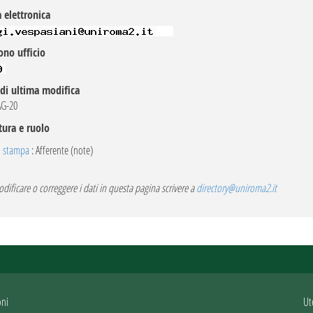
 elettronica
ono ufficio
di ultima modifica
G-20
tura e ruolo
o stampa
: Afferente (note)
dificare o correggere i dati in questa pagina scrivere a
directory@uniroma2.it
oni
Ut