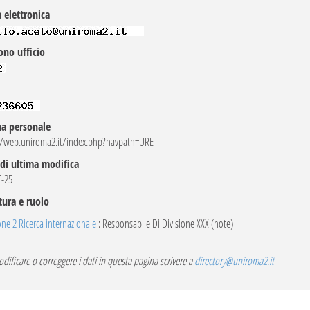
 elettronica
ono ufficio
na personale
//web.uniroma2.it/index.php?navpath=URE
di ultima modifica
C-25
tura e ruolo
one 2 Ricerca internazionale
: Responsabile Di Divisione XXX (note)
dificare o correggere i dati in questa pagina scrivere a
directory@uniroma2.it