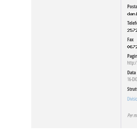
Posta
Telef
Fax
Pagi
http:
Data 
16-DI
Strut
Divisi
Per mo