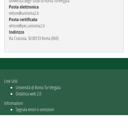
Università degli Studi di Roma TorVergata
Posta elettronica
rettore@uniroma2.it
Posta certificata
rettore@pec.uniroma2.it
Indirizzo
Via Cracovia, 50 00133 Roma (RM)
Link Utili
Università di Roma Tor Vergata
Didattica web 2.0
Informazioni
Segnala errori o omissioni
Utente: guest