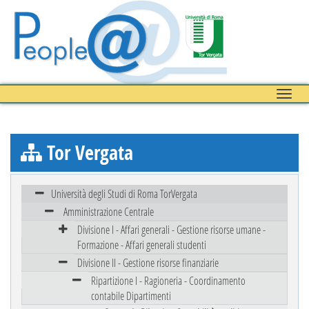
Toggle
naviga
Tor Vergata
Università degli Studi di Roma TorVergata
Amministrazione Centrale
Divisione I - Affari generali - Gestione risorse umane -
Formazione - Affari generali studenti
Divisione II - Gestione risorse finanziarie
Ripartizione I - Ragioneria - Coordinamento
contabile Dipartimenti