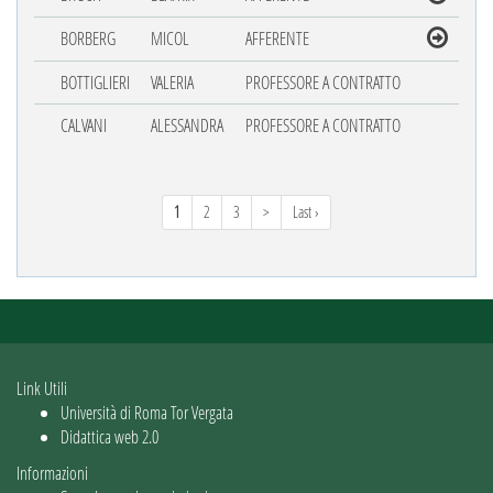
BORBERG
MICOL
AFFERENTE
BOTTIGLIERI
VALERIA
PROFESSORE A CONTRATTO
CALVANI
ALESSANDRA
PROFESSORE A CONTRATTO
1
2
3
>
Last ›
Link Utili
Università di Roma Tor Vergata
Didattica web 2.0
Informazioni