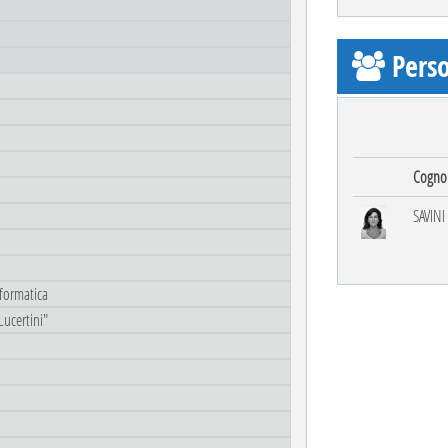
Perso
Cogn
SAVINI
nformatica
Lucertini"