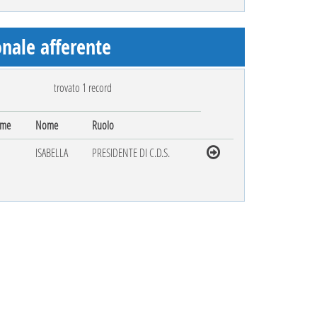
nale afferente
trovato 1 record
ome
Nome
Ruolo
ISABELLA
PRESIDENTE DI C.D.S.