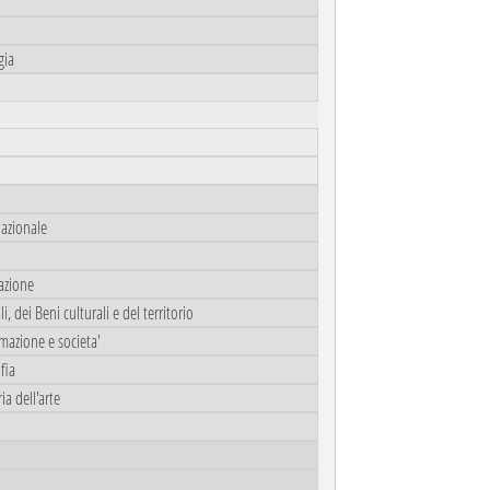
gia
lazionale
azione
, dei Beni culturali e del territorio
rmazione e societa'
fia
ia dell'arte