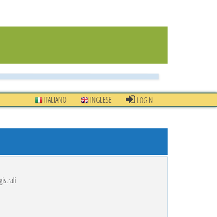
ITALIANO
INGLESE
LOGIN
istrali