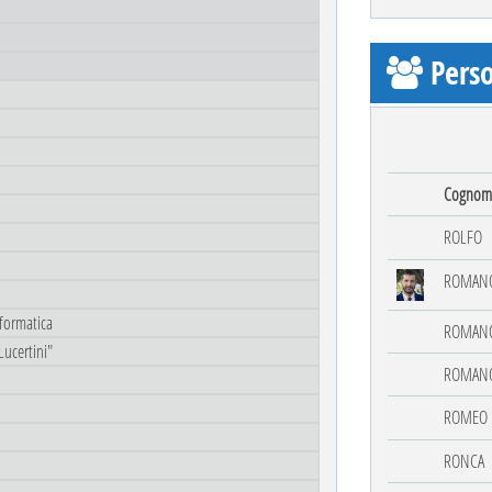
Perso
Cognom
ROLFO
ROMAN
nformatica
ROMAN
Lucertini"
ROMAN
ROMEO
RONCA