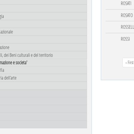
ROSATI
ROSATO
gia
ROSSELL
lazionale
ROSSI
azione
, dei Beni culturali e del territorio
mazione e societa'
‹ First
fia
ia dell'arte