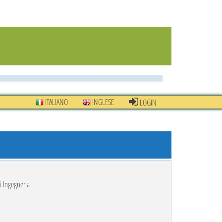
ITALIANO
INGLESE
LOGIN
i Ingegneria