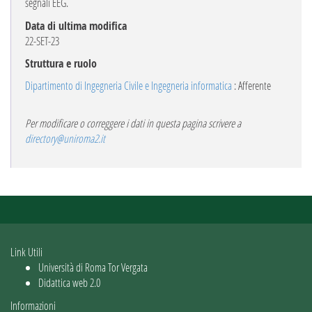
segnali EEG.
Data di ultima modifica
22-SET-23
Struttura e ruolo
Dipartimento di Ingegneria Civile e Ingegneria informatica
: Afferente
Per modificare o correggere i dati in questa pagina scrivere a
directory@uniroma2.it
Link Utili
Università di Roma Tor Vergata
Didattica web 2.0
Informazioni