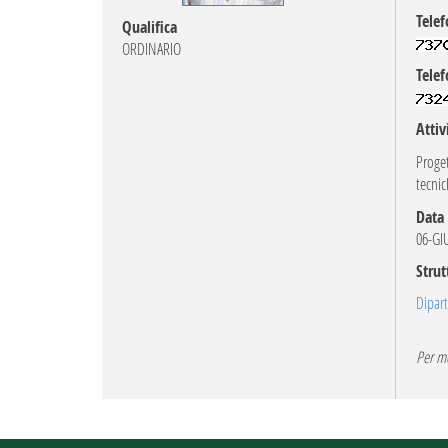
Tele
Qualifica
ORDINARIO
Telef
Attiv
Proget
tecnic
Data 
06-GI
Strut
Dipart
Per mo