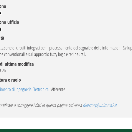
fono
ono ufficio
ità
tazione di circuiti integrati per il processamento del segnale e delle informazioni. Svil
he convenzionali e sull'approccio fuzzy logic e reti neurali.
di ultima modifica
U-26
tura e ruolo
imento di Ingegneria Elettronica
: Afferente
dificare o correggere i dati in questa pagina scrivere a
directory@uniroma2.it