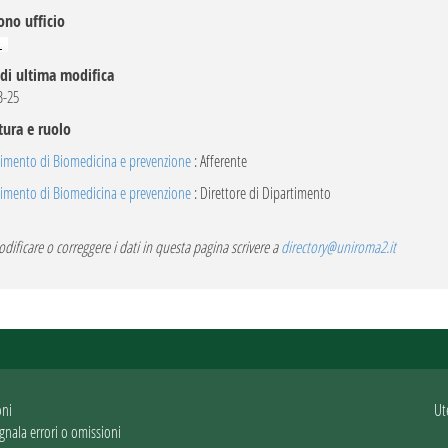
ono ufficio
di ultima modifica
B-25
tura e ruolo
timento di Biomedicina e prevenzione
: Afferente
timento di Biomedicina e prevenzione
: Direttore di Dipartimento
dificare o correggere i dati in questa pagina scrivere a
directory@uniroma2.it
oni
Ut
gnala errori o omissioni