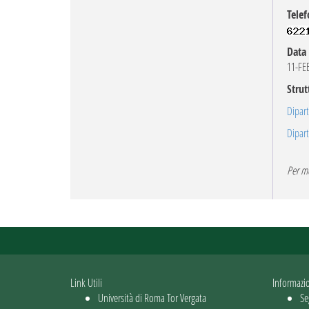
Telef
Data 
11-FE
Strut
Dipar
Dipar
Per mo
Link Utili
Informazi
Università di Roma Tor Vergata
Se