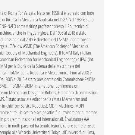
tà di Roma Tor Vergata. Nato nel 1958, si è laureato con lode
e di Ricerca in Meccanica Applicata nel 1987. Nel 1987 è stato
 CNR-NATO come visiting professor presso il Politecnico di
cchine, anche in lingua inglese. Dal 1996 al 2018 è stato
 di Cassino e dal 2019 è direttore del LARM2 Laboratory of
rgata. E’ fellow ASME (The American Society of Mechanical
ish Society of Mechanical Engineers), IFToMM Italy (Italian
roamerican Federation for Mechanical Engineering) e IFAC (int.
MM per la Storia della Scienza delle Macchine e dei
ca IFToMM per la Robotica e Meccatronica. Fino al 2008 è
l 2005 al 2015 è stato presidente della Commissione FeiBIM
 MUSME, IFToMM-FeIbIM International Conference on
nce on Mechanism Design for Robots. È membro di commissioni
. È stato associate editor per la rivista Mechanism and
or-in-chief per Service Robotics), MDPI Machines, MDPI
lte altre. Ha svolto e svolge attività di revisore per numerose
ca in programmi nazionali ed internazionali. È valutatore AVA
ione in molti paesi ed ha tenuto lezioni, corsi e conferenze ad
sempio alla Waseda University di Tokyo, all’università di Lima,