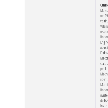
Curri
Marco 
nel 19
visiti
Valenc
respon
Robot 
Engine
Associ
Federa
Mecca
stato
per la
Mecha
scient
Machin
Roboti
rivist
dell’A
invito