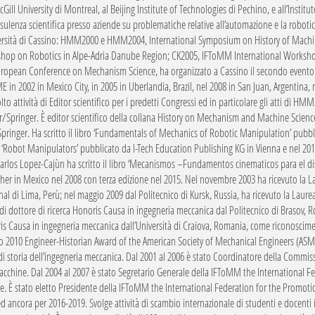
cGill University di Montreal, al Beijing Institute of Technologies di Pechino, e all’Institu
sulenza scientifica presso aziende su problematiche relative all’automazione e la robotica
versità di Cassino: HMM2000 e HMM2004, International Symposium on History of Mach
hop on Robotics in Alpe-Adria Danube Region; CK2005, IFToMM International Worksh
ropean Conference on Mechanism Science, ha organizzato a Cassino il secondo evento ne
in 2002 in Mexico City, in 2005 in Uberlandia, Brazil, nel 2008 in San Juan, Argentina, 
lto attività di Editor scientifico per i predetti Congressi ed in particolare gli atti di H
/Springer. È editor scientifico della collana History on Mechanism and Machine Scien
Springer. Ha scritto il libro ‘Fundamentals of Mechanics of Robotic Manipulation’ pubb
 ‘Robot Manipulators’ pubblicato da I-Tech Education Publishing KG in Vienna e nel 2012
arlos Lopez-Cajùn ha scritto il libro ‘Mecanismos –Fundamentos cinematicos para el di
her in Mexico nel 2008 con terza edizione nel 2015. Nel novembre 2003 ha ricevuto la 
al di Lima, Perù; nel maggio 2009 dal Politecnico di Kursk, Russia, ha ricevuto la Laure
 di dottore di ricerca Honoris Causa in ingegneria meccanica dal Politecnico di Brasov, Rom
s Causa in ingegneria meccanica dall’Università di Craiova, Romania, come riconoscimento
 2010 Engineer-Historian Award of the American Society of Mechanical Engineers (ASME) al
i storia dell’ingegneria meccanica. Dal 2001 al 2006 è stato Coordinatore della Commis
acchine. Dal 2004 al 2007 è stato Segretario Generale della IFToMM the Internationa
e. È stato eletto Presidente della IFToMM the International Federation for the Promo
d ancora per 2016-2019. Svolge attività di scambio internazionale di studenti e docent