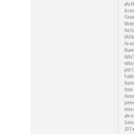
alla M
di con
l’Uni
Works
the Eu
MUSME 
Ha svo
Kluwer
dalla 
editor
prof C
Publis
Nacion
titolo
Honori
premio
tema d
alle m
Scienc
2011 e