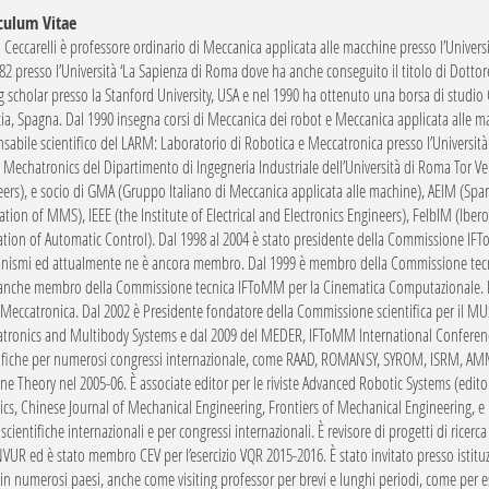
culum Vitae
Ceccarelli è professore ordinario di Meccanica applicata alle macchine presso l’Universi
82 presso l’Università ‘La Sapienza di Roma dove ha anche conseguito il titolo di Dottor
ng scholar presso la Stanford University, USA e nel 1990 ha ottenuto una borsa di studio
ia, Spagna. Dal 1990 insegna corsi di Meccanica dei robot e Meccanica applicata alle ma
sabile scientifico del LARM: Laboratorio di Robotica e Meccatronica presso l’Università
Mechatronics del Dipartimento di Ingegneria Industriale dell’Università di Roma Tor Ve
ers), e socio di GMA (Gruppo Italiano di Meccanica applicata alle machine), AEIM (Span
ation of MMS), IEEE (the Institute of Electrical and Electronics Engineers), FeIbIM (Ibe
tion of Automatic Control). Dal 1998 al 2004 è stato presidente della Commissione IFTo
nismi ed attualmente ne è ancora membro. Dal 1999 è membro della Commissione tecni
 anche membro della Commissione tecnica IFToMM per la Cinematica Computazionale. Da
 Meccatronica. Dal 2002 è Presidente fondatore della Commissione scientifica per il
tronics and Multibody Systems e dal 2009 del MEDER, IFToMM International Confere
ifiche per numerosi congressi internazionale, come RAAD, ROMANSY, SYROM, ISRM, AMMS
e Theory nel 2005-06. È associate editor per le riviste Advanced Robotic Systems (edit
cs, Chinese Journal of Mechanical Engineering, Frontiers of Mechanical Engineering, e mo
e scientifiche internazionali e per congressi internazionali. È revisore di progetti di ricer
NVUR ed è stato membro CEV per l’esercizio VQR 2015-2016. È stato invitato presso istituz
 in numerosi paesi, anche come visiting professor per brevi e lunghi periodi, come per e