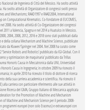
to Nacional de Ingeniera di Città del Messico. Ha svolto attività
. Ha svolto attività di Organizzatore di congressi svolti presso
ines and Mechanisms; RAAD1997 e RAAD2004, International
op on Computational Kinematics. Co-fondatore di EUCOMES,
l 2008. Ha svolto attività di Co-Organizzatore dei congressi
nel 2011 a Valencia, Spagna e nel 2014 a Huatulco in Messico.
MM2000, 2004, 2008, 2012, 2016 e 2018 sono stati pubblicati dalla
ce e della collana Mechanism and Machine Science, pubblicate
licato da Kluwer/Springer nel 2004. Nel 2008 ha curato come
 ‘Service Robots and Robotics’ pubblicato da IGI-Global. Con il
seno y optimizacion de maquinaria’ pubblicato da Trillas
Laurea Honoris Causa in Meccatronica dalla UNI, Universidad
a Honoris Causa in Ingegneria; in ottobre 2009 ha ricevuto il
ania; in aprile 2010 ha ricevuto il titolo di dottore di ricerca
 della sua carriera accademica e scientifica. Ha ricevuto il
la carriera con particolare riferimento alle sue attività in
sione Ricerca del GMA, Gruppo Italiano di Meccanica applicata
l Federation for the Promotion of Machine and Mechanism
tion of Machine and Mechanism Science per il periodo 2008-
i in programmi europei (non solo Erasmus) e extraeuropei con